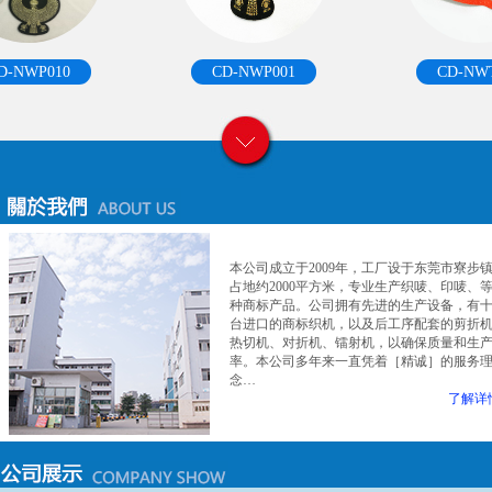
-NWP010
CD-NWP001
CD-NWT
本公司成立于2009年，工厂设于东莞市寮步
占地约2000平方米，专业生产织唛、印唛、
种商标产品。公司拥有先进的生产设备，有
台进口的商标织机，以及后工序配套的剪折
热切机、对折机、镭射机，以确保质量和生
率。本公司多年来一直凭着［精诚］的服务
念…
了解详