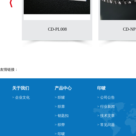
CD-PL008
CD-NP
友情链接：
关于我们
产品中心
印唛
> 企业文化
> 织唛
> 公司公告
> 织章
> 行业新闻
> 钥匙扣
> 技术文章
> 织带
> 常见问题
> 印唛