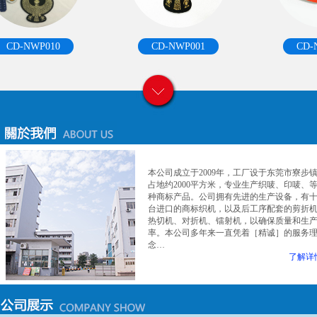
CD-NWP010
CD-NWP001
CD-N
本公司成立于2009年，工厂设于东莞市寮步
占地约2000平方米，专业生产织唛、印唛、
种商标产品。公司拥有先进的生产设备，有
台进口的商标织机，以及后工序配套的剪折
热切机、对折机、镭射机，以确保质量和生
率。本公司多年来一直凭着［精诚］的服务
念…
了解详